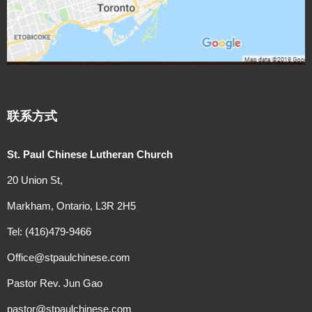
联系方式
St. Paul Chinese Lutheran Church
20 Union St,
Markham, Ontario, L3R 2H5
Tel: (416)479-9466
Office@stpaulchinese.com
Pastor Rev. Jun Gao
pastor@stpaulchinese.com